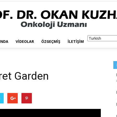
INDA
VIDEOLAR
ÖZGEÇMIŞ
İLETIŞIM
PROF.
ret Garden
DR.
ş
OKAN