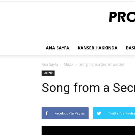
ANA SAYFA
KANSER HAKKINDA
BAS
Ana Sayfa
Müzik
Song from a Secret Garden
Müzik
Song from a Sec
Facebook'ta Paylaş
Twitter'da Payla